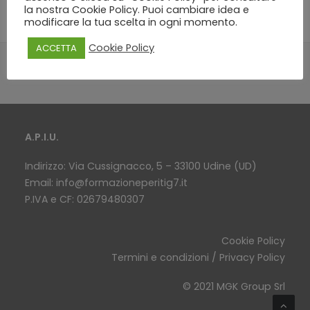
la nostra Cookie Policy. Puoi cambiare idea e
modificare la tua scelta in ogni momento.
Cookie Policy
ACCETTA
A.P.I.U.
Indirizzo: Via Cussignacco, 5 – 33100 Udine (UD)
Email:
info@formazioneperitig7.it
P.IVA e CF: 02679480307
Cookie Policy
Termini e condizioni / Privacy Policy
© 2021 MGK Group Srl