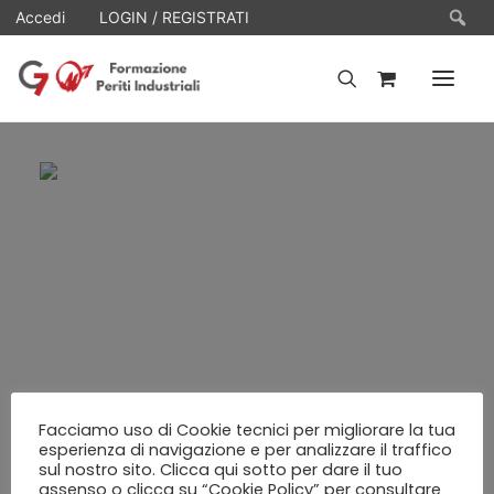
Ce
Accedi
LOGIN / REGISTRATI
HOME
WEBINARS
E-LEARNING
FAQ
CONTATTI
ACCOUNT
Facciamo uso di Cookie tecnici per migliorare la tua
esperienza di navigazione e per analizzare il traffico
sul nostro sito. Clicca qui sotto per dare il tuo
assenso o clicca su “Cookie Policy” per consultare