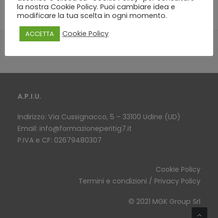
la nostra Cookie Policy. Puoi cambiare idea e
modificare la tua scelta in ogni momento.
Cookie Policy
ACCETTA
A.P.I.U.
Indirizzo: Via Cussignacco, 5 – 33100 Udine (UD)
Email:
info@formazioneperitig7.it
P.IVA e CF: 02679480307
Cookie Policy
Termini e condizioni / Privacy Policy
© 2021 MGK Group Srl