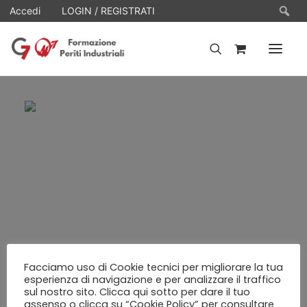
Ce
Accedi
LOGIN / REGISTRATI
HOME
WEBINARS
E-LEARNING
FAQ
CONTATTI
ACCOUNT
Facciamo uso di Cookie tecnici per migliorare la tua
esperienza di navigazione e per analizzare il traffico
sul nostro sito. Clicca qui sotto per dare il tuo
assenso o clicca su “Cookie Policy” per consultare