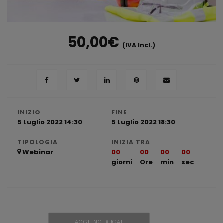
50,00
€
(IVA Incl.)
INIZIO
FINE
5 Luglio 2022 14:30
5 Luglio 2022 18:30
TIPOLOGIA
INIZIA TRA
Webinar
00
00
00
00
giorni
Ore
min
sec
AGGIUNGI A ICAL