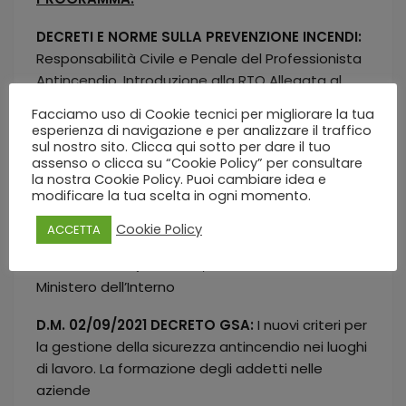
DECRETI E NORME SULLA PREVENZIONE INCENDI:
Responsabilità Civile e Penale del Professionista
Antincendio. Introduzione alla RTO Allegata al
D.M. 3 agosto 2015- D.M. 18/10/2019;
Facciamo uso di Cookie tecnici per migliorare la tua
esperienza di navigazione e per analizzare il traffico
trattazione della progettazione per la sicurezza
sul nostro sito. Clicca qui sotto per dare il tuo
Antincendio cap. G1 cap.- G2 della RTO. Lo stato
assenso o clicca su “Cookie Policy” per consultare
la nostra Cookie Policy. Puoi cambiare idea e
dell’arte delle RTV – La valutazione del rischio
modificare la tua scelta in ogni momento.
D.M. 01/09/2021 DECRETO CONTROLLI:
Cookie Policy
ACCETTA
L’introduzione della figura del Tecnico
Manutentore Qualificato, riconosciuta dal
Ministero dell’Interno
D.M. 02/09/2021 DECRETO GSA:
I nuovi criteri per
la gestione della sicurezza antincendio nei luoghi
di lavoro. La formazione degli addetti nelle
aziende