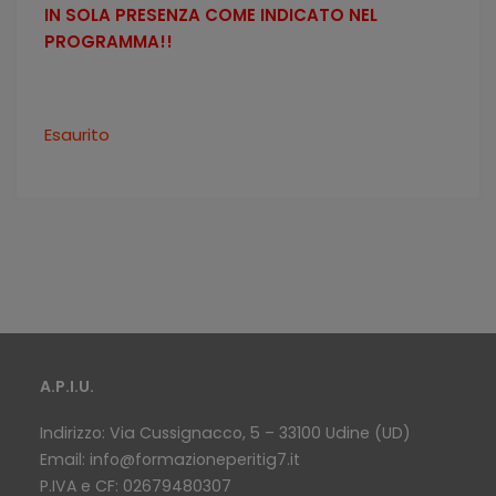
IN SOLA PRESENZA COME INDICATO NEL
PROGRAMMA!!
Esaurito
A.P.I.U.
Indirizzo: Via Cussignacco, 5 – 33100 Udine (UD)
Email:
info@formazioneperitig7.it
P.IVA e CF: 02679480307