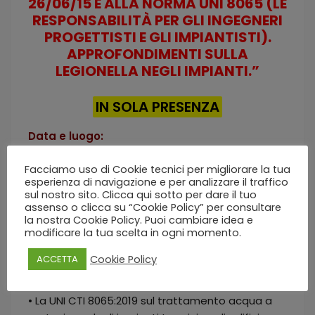
26/06/15 E ALLA NORMA UNI 8065 (LE
RESPONSABILITÀ PER GLI INGEGNERI
PROGETTISTI E GLI IMPIANTISTI).
APPROFONDIMENTI SULLA
LEGIONELLA NEGLI IMPIANTI.”
IN SOLA PRESENZA
Data e luogo:
Giovedì 16/04/2026 dalle ore 09:00 alle ore 13:00
Facciamo uso di Cookie tecnici per migliorare la tua
presso sede dell’Ordine dei Periti Industriali di
esperienza di navigazione e per analizzare il traffico
Trento
sul nostro sito. Clicca qui sotto per dare il tuo
assenso o clicca su “Cookie Policy” per consultare
Programma:
la nostra Cookie Policy. Puoi cambiare idea e
modificare la tua scelta in ogni momento.
• Il trattamento dell’acqua negli impianti come
strumento obbligatorio e strategico per
Cookie Policy
ACCETTA
migliorare l’efficienza energetica degli edifici e
garantire la sicurezza degli utenti;
• La UNI CTI 8065:2019 sul trattamento acqua a