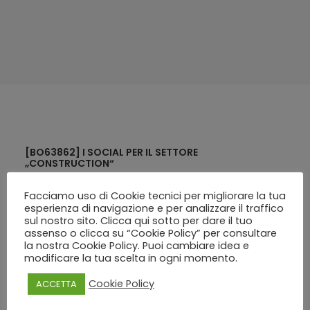
[BO63862] I SOCIAL PER IL SETTORE
„CONSTRUCTION“
Facciamo uso di Cookie tecnici per migliorare la tua
esperienza di navigazione e per analizzare il traffico
[PT60579] L’ARCHIVIO DIGITALE DEL
sul nostro sito. Clicca qui sotto per dare il tuo
PROFESSIONISTA: DOVE SI VA
assenso o clicca su “Cookie Policy” per consultare
la nostra Cookie Policy. Puoi cambiare idea e
modificare la tua scelta in ogni momento.
[BO58168] L’IMPORTANZA DEL PERSONAL BRANDING
Cookie Policy
ACCETTA