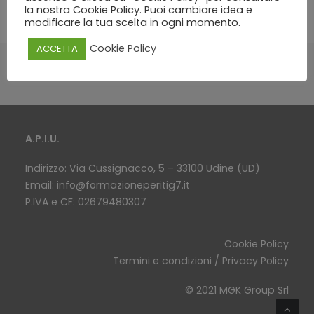
la nostra Cookie Policy. Puoi cambiare idea e
modificare la tua scelta in ogni momento.
Cookie Policy
ACCETTA
A.P.I.U.
Indirizzo: Via Cussignacco, 5 – 33100 Udine (UD)
Email:
info@formazioneperitig7.it
P.IVA e CF: 02679480307
Cookie Policy
Termini e condizioni / Privacy Policy
© 2021 MGK Group Srl