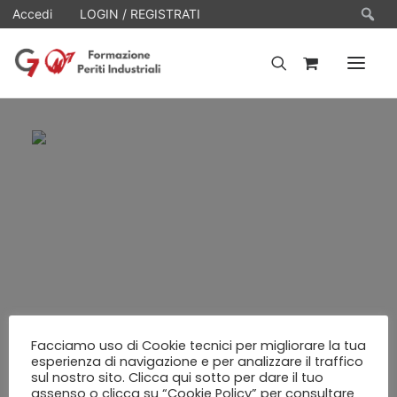
Ce
Accedi
LOGIN / REGISTRATI
HOME
WEBINARS
E-LEARNING
FAQ
CONTATTI
ACCOUNT
Facciamo uso di Cookie tecnici per migliorare la tua
esperienza di navigazione e per analizzare il traffico
sul nostro sito. Clicca qui sotto per dare il tuo
assenso o clicca su “Cookie Policy” per consultare