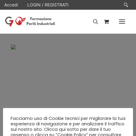
Ce
Accedi
LOGIN / REGISTRATI
HOME
WEBINARS
E-LEARNING
FAQ
CONTATTI
ACCOUNT
Facciamo uso di Cookie tecnici per migliorare la tua
esperienza di navigazione e per analizzare il traffico
sul nostro sito. Clicca qui sotto per dare il tuo
assenso o clicca su “Cookie Policy” per consultare