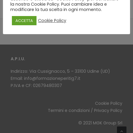
la nostra Cookie Policy. Puoi cambiare idea e
modificare la tua scelta in ogni momento.
Cookie Policy
ACCETTA
A.P.I.U.
Indirizzo: Via Cussignacco, 5 – 33100 Udine (UD)
Email:
info@formazioneperitig7.it
P.IVA e CF: 02679480307
Cookie Policy
Termini e condizioni / Privacy Policy
© 2021 MGK Group Srl