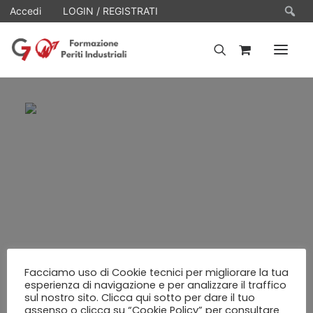
Ce
Accedi
LOGIN / REGISTRATI
HOME
WEBINARS
E-LEARNING
FAQ
CONTATTI
ACCOUNT
Facciamo uso di Cookie tecnici per migliorare la tua
esperienza di navigazione e per analizzare il traffico
sul nostro sito. Clicca qui sotto per dare il tuo
assenso o clicca su “Cookie Policy” per consultare