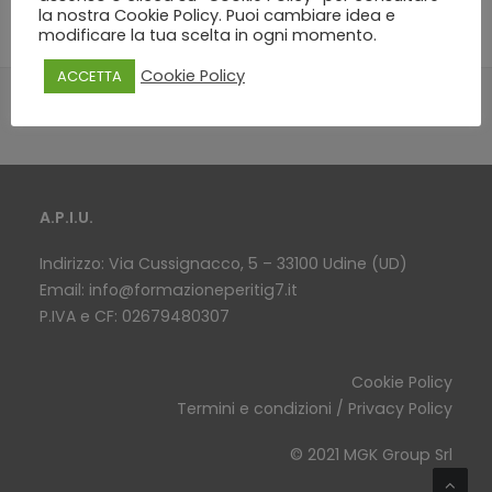
la nostra Cookie Policy. Puoi cambiare idea e
modificare la tua scelta in ogni momento.
Cookie Policy
ACCETTA
A.P.I.U.
Indirizzo: Via Cussignacco, 5 – 33100 Udine (UD)
Email:
info@formazioneperitig7.it
P.IVA e CF: 02679480307
Cookie Policy
Termini e condizioni / Privacy Policy
© 2021 MGK Group Srl