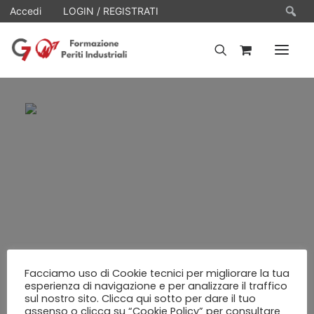
Ce
Accedi
LOGIN / REGISTRATI
HOME
WEBINARS
E-LEARNING
FAQ
CONTATTI
ACCOUNT
Facciamo uso di Cookie tecnici per migliorare la tua
esperienza di navigazione e per analizzare il traffico
sul nostro sito. Clicca qui sotto per dare il tuo
assenso o clicca su “Cookie Policy” per consultare