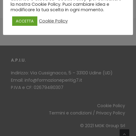
la nostra Cookie Policy. Puoi cambiare idea e
modificare la tua scelta in ogni momento.
Cookie Policy
ACCETTA
A.P.I.U.
Indirizzo: Via Cussignacco, 5 – 33100 Udine (UD)
Email:
info@formazioneperitig7.it
P.IVA e CF: 02679480307
Cookie Policy
Termini e condizioni / Privacy Policy
© 2021 MGK Group Srl